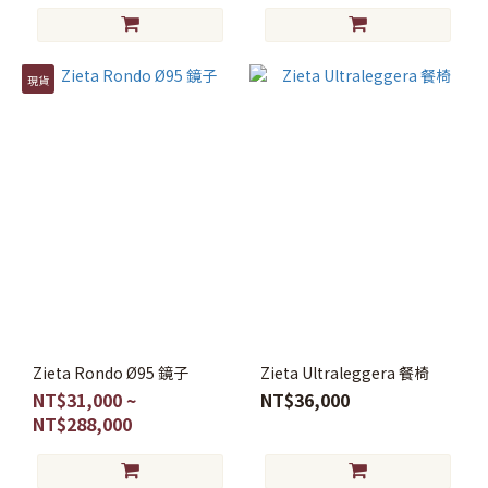
現貨
Zieta Rondo Ø95 鏡子
Zieta Ultraleggera 餐椅
NT$31,000 ~
NT$36,000
NT$288,000