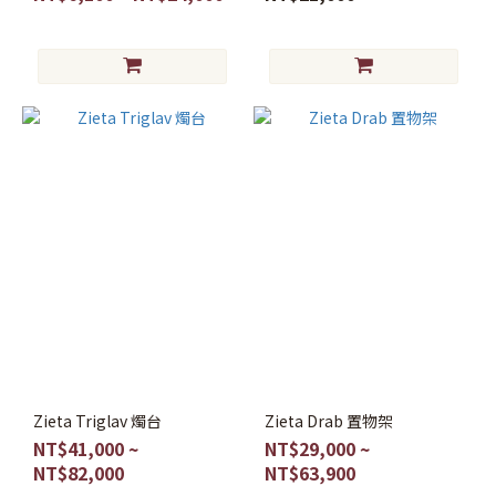
Zieta Triglav 燭台
Zieta Drab 置物架
NT$41,000 ~
NT$29,000 ~
NT$82,000
NT$63,900