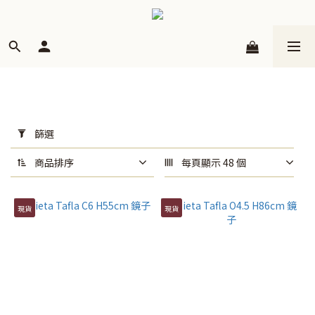
套
用
篩選
篩
選
商品排序
每頁顯示 48 個
(0/20)
現貨
現貨
品
牌
Zieta
(36)
價格