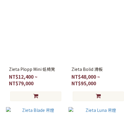
Zieta Plopp Mini 低椅凳
Zieta Bolid 滑板
NT$12,400 ~
NT$48,000 ~
NT$79,000
NT$95,000