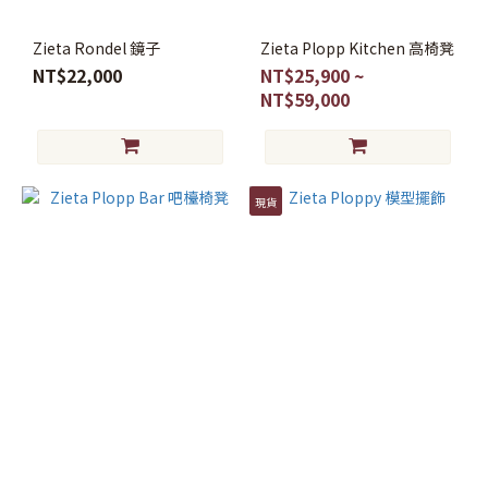
Zieta Rondel 鏡子
Zieta Plopp Kitchen 高椅凳
NT$22,000
NT$25,900 ~
NT$59,000
現貨