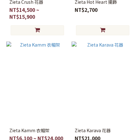
Zieta Crush 花器
Zieta Hot Heart 擺飾
NT$14,500 ~
NT$2,700
NT$15,900
Zieta Kamm 衣帽架
Zieta Karava 花器
NT$6,100 ~ NT$24,000
NT$21,000