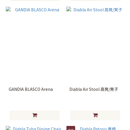
GANDIA BLASCO Arena
Diabla Air Stool 高凳/凳子