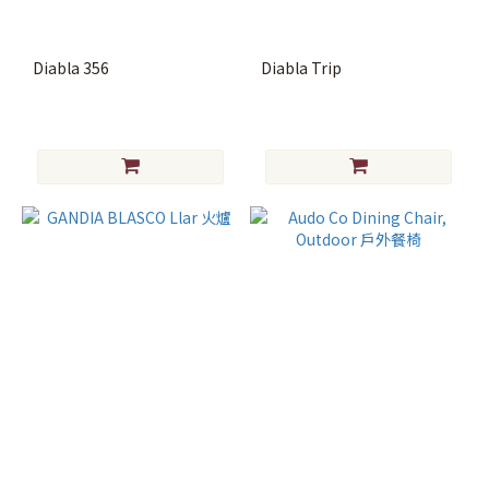
餐
桌
(3)
Diabla 356
Diabla Trip
燈
飾
無
線
桌
燈
(1)
戶
外
燈
飾
(4)
落
地