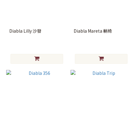
(13)
家
具
Diabla Lilly 沙發
Diabla Mareta 躺椅
椅
凳
(4)
吧
檯
椅
(1)
茶
几
(5)
邊
桌
(3)