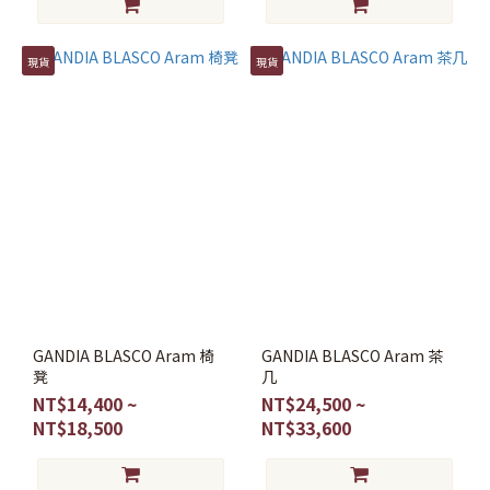
現貨
現貨
GANDIA BLASCO Aram 椅
GANDIA BLASCO Aram 茶
凳
几
NT$14,400 ~
NT$24,500 ~
NT$18,500
NT$33,600