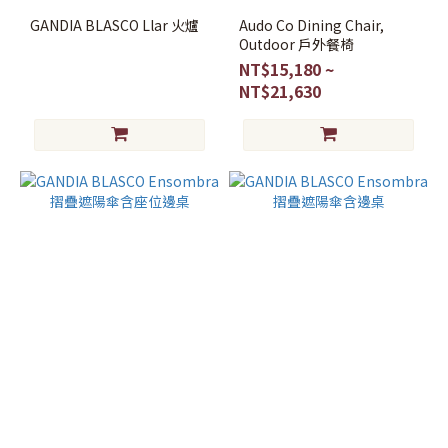
燈
(4)
GANDIA BLASCO Llar 火爐
Audo Co Dining Chair,
Outdoor 戶外餐椅
Sale
NT$15,180 ~
NT$21,630
Sale
(1)