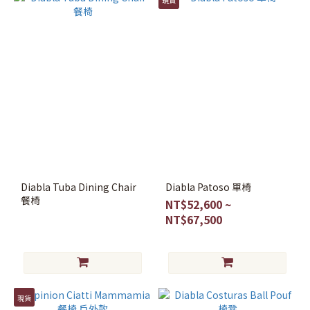
現貨
Diabla Tuba Dining Chair
Diabla Patoso 單椅
餐椅
NT$52,600 ~
NT$67,500
現貨