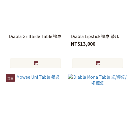
Diabla Grill Side Table 邊桌
Diabla Lipstick 邊桌 茶几
NT$13,000
現貨