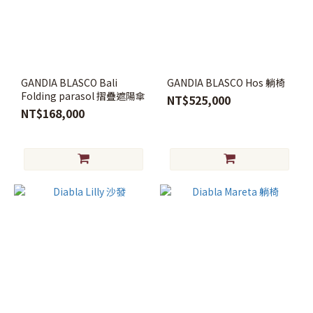
(13)
KARMAN
(2)
Opinion
GANDIA BLASCO Bali
GANDIA BLASCO Hos 躺椅
Ciatti
Folding parasol 摺疊遮陽傘
NT$525,000
(1)
NT$168,000
價格
(NT$)
~
現
貨
現
貨