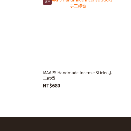
現貨
MAAPS Handmade Incense Sticks 手
工線香
NT$680