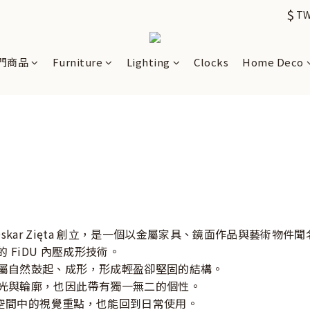
$
T
門商品
Furniture
Lighting
Clocks
Home Deco
師 Oskar Zięta 創立，是一個以金屬家具、鏡面作品與藝術物
展的 FiDU 內壓成形技術。
屬自然鼓起、成形，形成輕盈卻堅固的結構。
光與輪廓，也因此帶有獨一無二的個性。
成為空間中的視覺重點，也能回到日常使用。