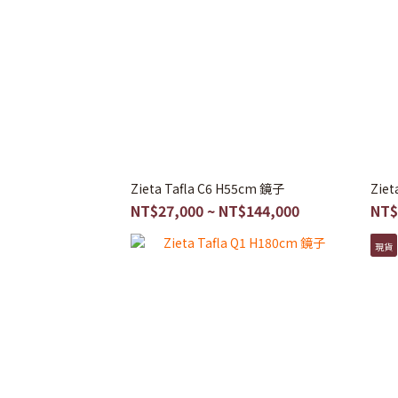
Zieta Tafla C6 H55cm 鏡子
Ziet
NT$27,000 ~ NT$144,000
NT$
現貨