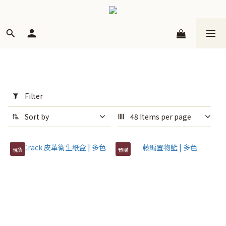
Apply
Filter
Filter
(0/20)
Sort by
48 Items per page
Price
Range
現貨
預購
(NT$)
~