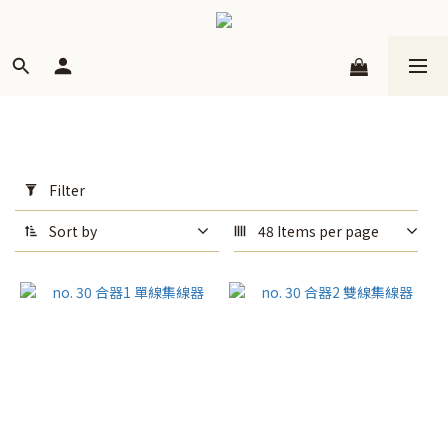
Apply
Filter
Filter
(0/20)
Sort by
48 Items per page
Price
Range
(NT$)
~