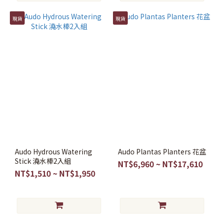
現貨
現貨
Audo Hydrous Watering
Audo Plantas Planters 花盆
Stick 澆水棒2入組
NT$6,960 ~ NT$17,610
NT$1,510 ~ NT$1,950