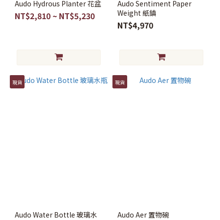
Audo Hydrous Planter 花盆
Audo Sentiment Paper
Weight 紙鎮
NT$2,810 ~ NT$5,230
NT$4,970
現貨
現貨
Audo Water Bottle 玻璃水
Audo Aer 置物碗