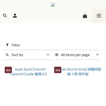
Apply
Filter
Filter
(0/20)
Sort by
48 Items per page
品
牌
現貨
現貨
Audo
(26)
Price
Range
(NT$)