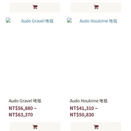
Audo Gravel 地毯
Audo Houkime 地毯
NT$56,880 ~
NT$41,310 ~
NT$63,370
NT$50,830