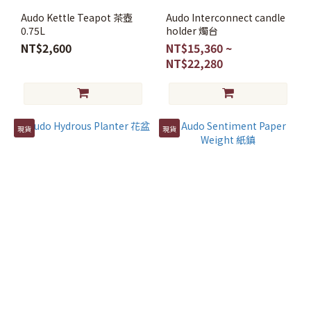
Audo Kettle Teapot 茶壺
Audo Interconnect candle
0.75L
holder 燭台
NT$2,600
NT$15,360 ~
NT$22,280
現貨
現貨