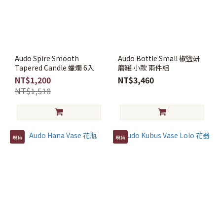
~
Audo Spire Smooth
Audo Bottle Small 椒鹽研
現
Tapered Candle 蠟燭 6入
磨罐 小款 兩件組
貨
NT$1,200
NT$3,460
NT$1,510
現
貨
(21)
花
現貨
現貨
器
澆
花
器
(2)
花