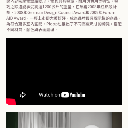
過內部氣壓使金屬變形，使其具有輕量、耐用與實用等特性，輕
巧之餘還能承受高達1200公斤的重量，它榮獲2008年紅點設計
獎、2008年German Design Council Award和2009年Forum
AID Award，一經上市便大獲好評，成為品牌最具標示性的商品，
為符合更多室內空間，Ploop也推出了不同高度尺寸的椅凳，搭配
不同材質、顏色與表面處理。