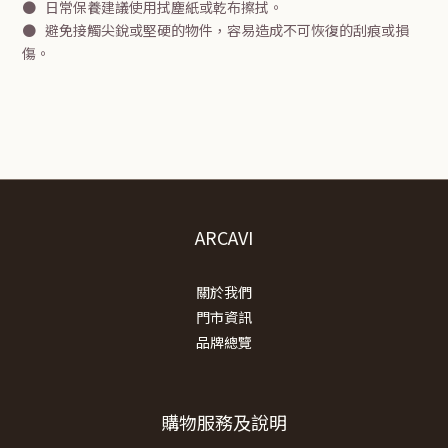
●
日常保養建議使用拭塵紙或乾布擦拭。
●
避免接觸尖銳或堅硬的物件
，容易造成不可恢復的刮痕或損
傷
。
ARCAVI
關於我們
門市資訊
品牌總覽
購物服務及說明