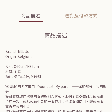
商品描述
送貨及付款方式
商品描述
Brand: Mlle Jo
Origin: Belgium
尺寸: Ø60cm*H35cm
材質: 金屬
顏色: 棕色/黑色/耐候鋼
YOUMY 的名字來自「Your part, My part」——你的部分，我的部
分。
設計靈感取自摺紙的折線與組合方式。兩個金屬桌體可以依需求
合在一起，成為客廳中央的一張茶几；也能拆開使用，變成兩張
靠近座位的小桌。
這個設計來自一個很日常的觀察：和朋友坐在沙發上聊天時，中