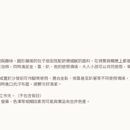
服與趣味，圓形皺褶的包子造型搭配舒適細膩的面料，在視覺與觸覺上都
度泡棉，同時滿足坐、靠、趴、抱的使用情境，大人小孩可以共同使用，
，或置於沙發前可作腳凳使用，適合坐臥、倚靠甚至趴著等不同使用情境
利時進口抗汙布面，遇髒污好清潔。
個工作天。（不包含假日）
、螢幕、色澤等相關因素而可能與實品有些許色差。