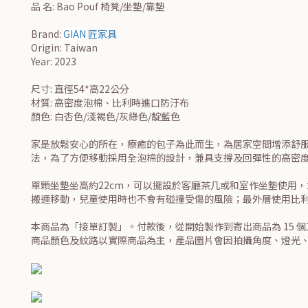
品 名: Bao Pouf 椅凳/坐墊/靠墊
Brand:
GIAN
匠家具
Origin: Taiwan
Year: 2023
尺寸: 直徑54*高22公分
材質: 高密度泡棉、比利時進口防汙布
顏色: 白杏色/淺褐色/灰綠色/靛藍色
家是放鬆安心的所在，療癒的包子為此而生，為居家空間增添舒
法，為了方便移動採用全泡棉的設計，兼具支撐及回彈性的高密
單顆坐墊坐高約22cm，可以擺設於客廳茶几或和室作坐墊使用
搬運移動，兒童使用時也不會有碰撞受傷的風險；最外層使用比
本商品為「接單訂製」。付款後，從開始製作到寄出商品為 15 
商品顏色及紋路以實際商品為主，產品圖片會因拍攝角度、燈光