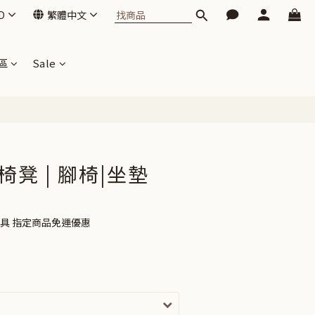
D
繁體中文
區
Sale
f 椅凳 | 腳椅|坐墊
家具 指定商品免運優惠