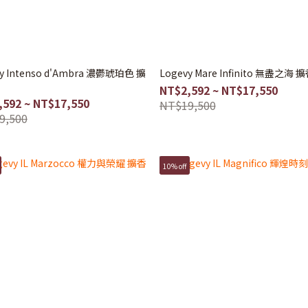
vy Intenso d'Ambra 濃鬱琥珀色 擴
Logevy Mare Infinito 無盡之海 
NT$2,592 ~ NT$17,550
,592 ~ NT$17,550
NT$19,500
9,500
10% off