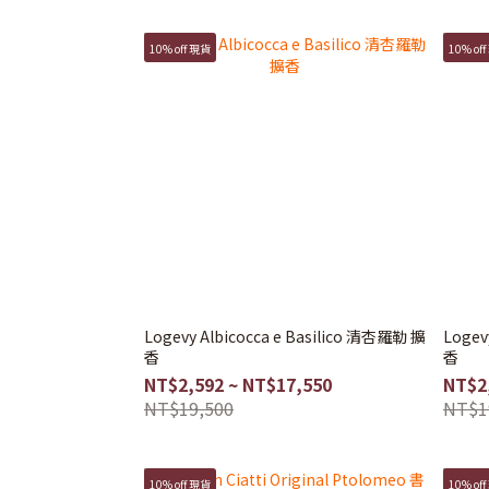
10% off 現貨
10% of
Logevy Albicocca e Basilico 清杏羅勒 擴
Logev
香
香
NT$2,592 ~ NT$17,550
NT$2
NT$19,500
NT$1
10% off 現貨
10% of