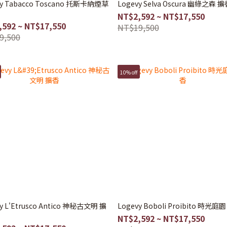
vy Tabacco Toscano 托斯卡納煙草
Logevy Selva Oscura 幽綠之森 
NT$2,592 ~ NT$17,550
,592 ~ NT$17,550
NT$19,500
9,500
10% off
y L'Etrusco Antico 神秘古文明 擴
Logevy Boboli Proibito 時光庭
NT$2,592 ~ NT$17,550