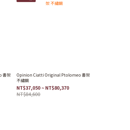
Opinion Ciatti Original Ptolomeo 書架
不繡鋼
NT$37,050 ~ NT$80,370
NT$84,600