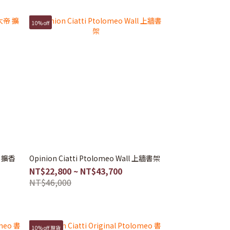
10% off
帝 擴香
Opinion Ciatti Ptolomeo Wall 上牆書架
NT$22,800 ~ NT$43,700
NT$46,000
10% off 現貨