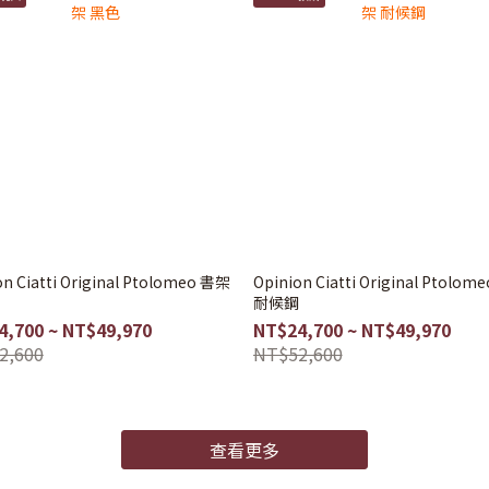
Original Ptolomeo 書架
Opinion Ciatti Original Ptolomeo 書架
耐候鋼
4,700 ~ NT$49,970
NT$24,700 ~ NT$49,970
2,600
NT$52,600
查看更多