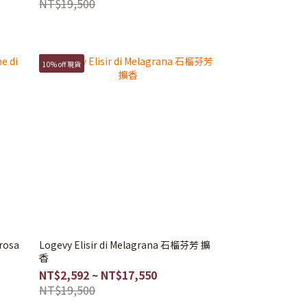
NT$19,500
10% off 現貨
rosa
Logevy Elisir di Melagrana 石榴芬芳 擴
香
NT$2,592 ~ NT$17,550
NT$19,500