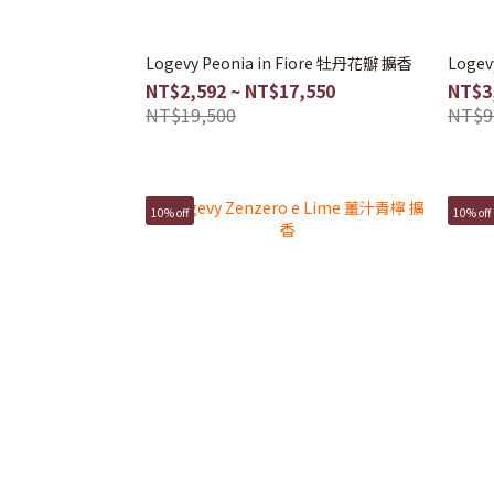
Logevy Peonia in Fiore 牡丹花瓣 擴香
Loge
NT$2,592 ~ NT$17,550
NT$3
NT$19,500
NT$9
10% off
10% off