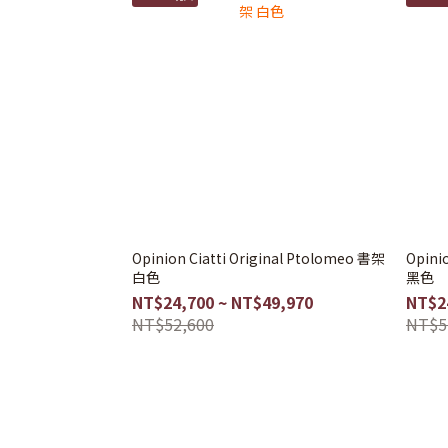
Opinion Ciatti Original Ptolomeo 書架
Opinion Ciatti 
白色
黑色
NT$24,700 ~ NT$49,970
NT$2
NT$52,600
NT$5