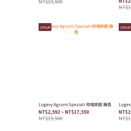
NT$2
NT$19,500
NT$1
10% off
10% of
Logevy Agrumi Speziati 柑橘果園 擴香
Logev
NT$2,592 ~ NT$17,550
NT$2
NT$19,500
NT$1