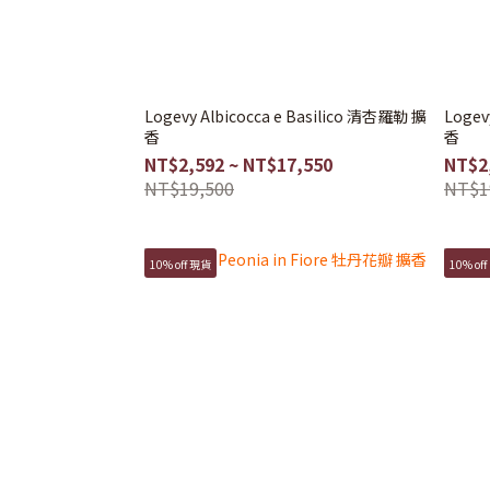
Logevy Albicocca e Basilico 清杏羅勒 擴
Loge
香
香
NT$2,592 ~ NT$17,550
NT$2
NT$19,500
NT$1
10% off 現貨
10% off