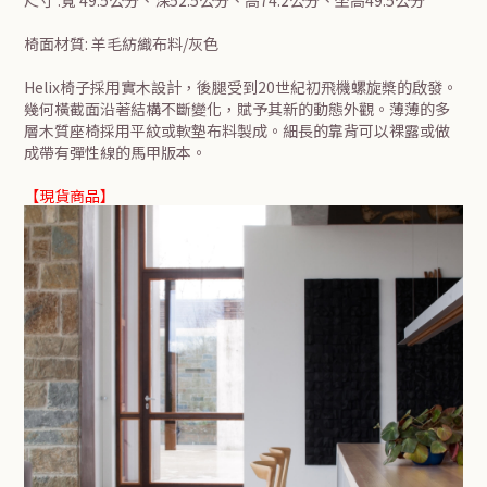
尺寸 :寬 49.5公分、深52.5公分、高74.2公分、坐高49.5公分
椅面材質: 羊毛紡織布料/灰色
Helix椅子採用實木設計，後腿受到20世紀初飛機螺旋槳的啟發。
幾何橫截面沿著結構不斷變化，賦予其新的動態外觀。薄薄的多
層木質座椅採用平紋或軟墊布料製成。細長的靠背可以裸露或做
成帶有彈性線的馬甲版本。
【現貨商品】